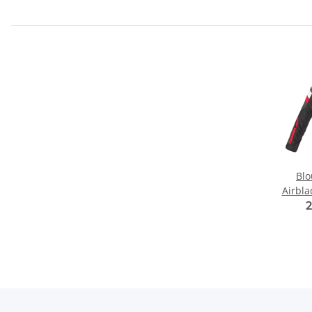
Bl
Airbla