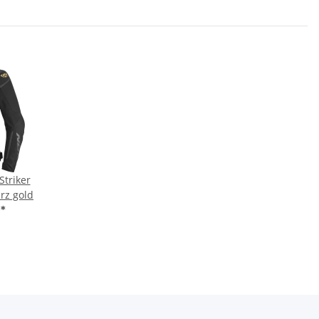
Striker
rz gold
€
*