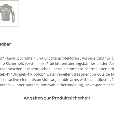
ügbar
p“ - Level 2 Schulter- und Ellbogenprotektoren , Vorbereitung für 
hte Sicherheit, verstellbare Protektorenfixierungsbänder an den A
 Fronttaschen ,2 Innentaschen , herausnehmbare Thermoinnenjacke
tek-4”, “Duratek-4 RipStop”, water repellent treatment on outside f
d refractive elements on side, adjustable arms with flap adjuster, 2 f
 pockets, 2 inner pockets, removable thermo-lining, jacket-pants con
Angaben zur Produktsicherheit