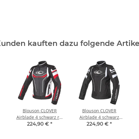
unden kauften dazu folgende Artike
Blouson CLOVER
Blouson CLOVER
Airblade 4 schwarz rot
Airblade 4 schwarz
L
weiß 2XL
224,90 €
*
224,90 €
*