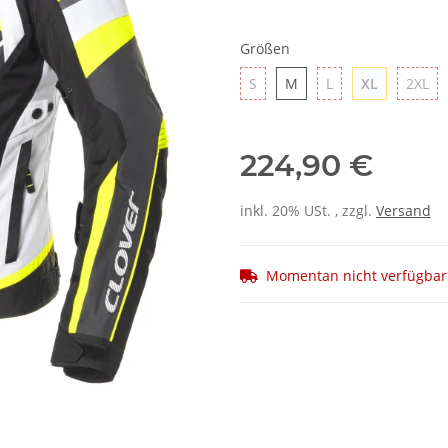
Größen
S
M
L
XL
2X
S
M
L
XL
2XL
224,90 €
inkl. 20% USt. , zzgl.
Versand
Momentan nicht verfügbar