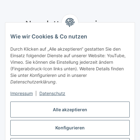
Newsletter Abonnieren
Wie wir Cookies & Co nutzen
Bitte senden Sie mir entsprechend Ihrer
Datenschutzerklärung
regelmäßig und jederzeit widerruflich
Durch Klicken auf „Alle akzeptieren“ gestatten Sie den
Informationen zu Ihrem Produktsortiment per E-Mail zu.
Einsatz folgender Dienste auf unserer Website: YouTube,
Vimeo. Sie können die Einstellung jederzeit ändern
Abonnieren
(Fingerabdruck-Icon links unten). Weitere Details finden
Newsletter Abonnieren
Sie unter
Konfigurieren
und in unserer
Datenschutzerklärung
.
Informationen
Impressum
|
Datenschutz
Gesetzliche Informationen
Alle akzeptieren
Konfigurieren
Vertrag widerrufen
* Alle Preise inkl. gesetzlicher USt., zzgl.
Versand