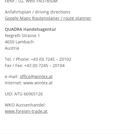
FbNr.: LG. Wels FN37850M
Anfahrtsplan / driving directions
Google Maps Routenplaner / route planner
QUADRA Handelsagentur
Negrelli Strasse 1
4650 Lambach
Austria
Tel. / Phone: +43 (0) 7245 – 20102
Fax / Fax: +43 (0) 7245 – 20104
e-mail:
office@wintex.at
Internet: www.wintex.at
UID: ATU 66965126
WKO Aussenhandel:
www.foreign-trade.at