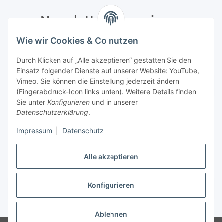
Newsletter Abonnieren
Wie wir Cookies & Co nutzen
Bitte senden Sie mir entsprechend Ihrer
Datenschutzerklärung
regelmäßig und jederzeit widerruflich
Durch Klicken auf „Alle akzeptieren“ gestatten Sie den
Informationen zu Ihrem Produktsortiment per E-Mail zu.
Einsatz folgender Dienste auf unserer Website: YouTube,
Vimeo. Sie können die Einstellung jederzeit ändern
Abonnieren
(Fingerabdruck-Icon links unten). Weitere Details finden
Newsletter Abonnieren
Sie unter
Konfigurieren
und in unserer
Datenschutzerklärung
.
Informationen
Impressum
|
Datenschutz
Gesetzliche Informationen
Alle akzeptieren
Konfigurieren
Vertrag widerrufen
* Alle Preise inkl. gesetzlicher USt., zzgl.
Versand
Ablehnen