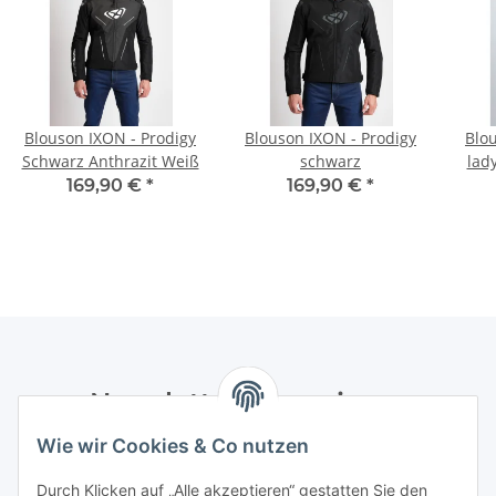
Blouson IXON - Prodigy
Blouson IXON - Prodigy
Blo
Schwarz Anthrazit Weiß
schwarz
lad
169,90 €
*
169,90 €
*
Newsletter Abonnieren
Wie wir Cookies & Co nutzen
Bitte senden Sie mir entsprechend Ihrer
Datenschutzerklärung
regelmäßig und jederzeit widerruflich
Durch Klicken auf „Alle akzeptieren“ gestatten Sie den
Informationen zu Ihrem Produktsortiment per E-Mail zu.