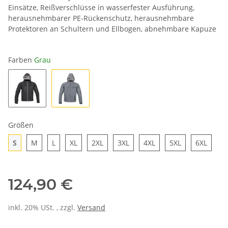
Einsätze, Reißverschlüsse in wasserfester Ausführung,
herausnehmbarer PE-Rückenschutz, herausnehmbare
Protektoren an Schultern und Ellbogen, abnehmbare Kapuze
Farben
Grau
Schwarz
Grau
Größen
S
M
L
XL
2XL
3XL
4XL
5XL
6XL
S
M
L
XL
2XL
3XL
4XL
5XL
6XL
124,90 €
inkl. 20% USt. , zzgl.
Versand