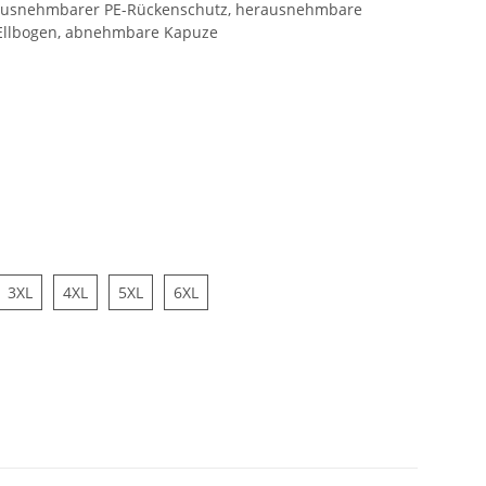
rausnehmbarer PE-Rückenschutz, herausnehmbare
 Ellbogen, abnehmbare Kapuze
L
3XL
4XL
5XL
6XL
3XL
4XL
5XL
6XL