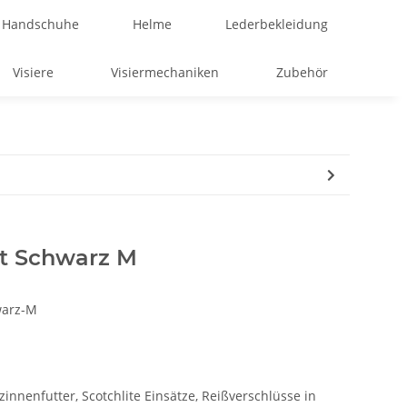
Handschuhe
Helme
Lederbekleidung
Visiere
Visiermechaniken
Zubehör
ft Schwarz M
warz-M
tzinnenfutter, Scotchlite Einsätze, Reißverschlüsse in