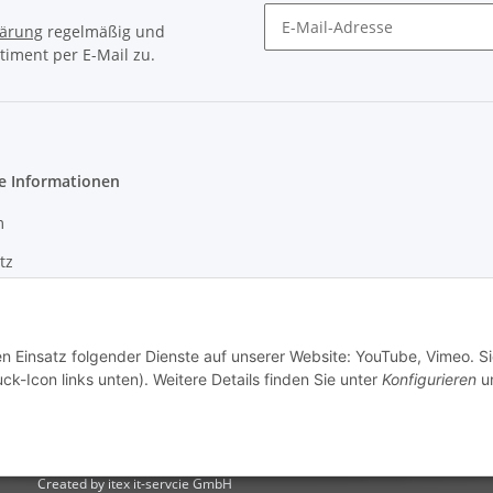
lärung
regelmäßig und
timent per E-Mail zu.
Newsletter Abonnieren
e Informationen
m
tz
en Einsatz folgender Dienste auf unserer Website: YouTube, Vimeo. S
ck-Icon links unten). Weitere Details finden Sie unter
Konfigurieren
un
Created by itex it-servcie GmbH