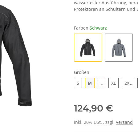
wasserfester Ausführung, he
Protektoren an Schultern und
Farben
Schwarz
Schwarz
Grau
Größen
S
M
L
XL
2X
S
M
L
XL
2XL
124,90 €
inkl. 20% USt. , zzgl.
Versand