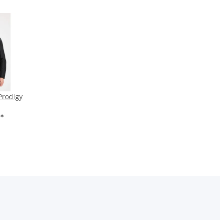
Prodigy
€
*