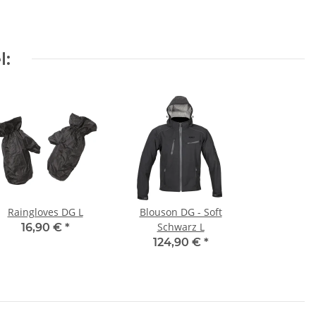
l:
Raingloves DG L
Blouson DG - Soft
Schwarz L
16,90 €
*
124,90 €
*