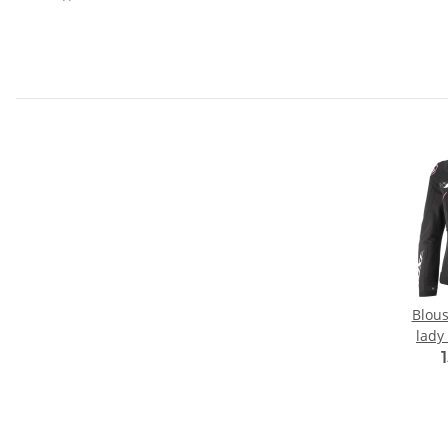
Blous
lady