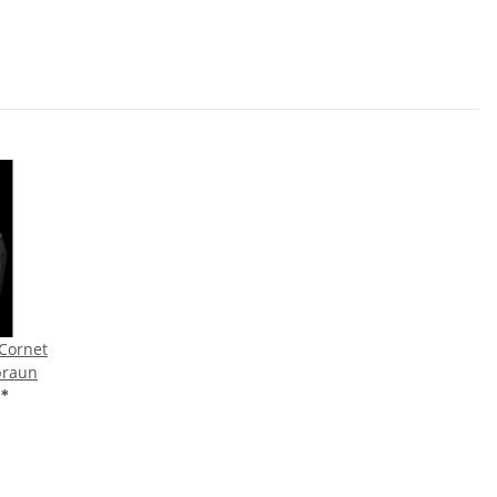
 Cornet
braun
€
*