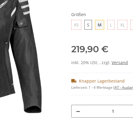
Größen
XS
S
M
L
XL
XS
S
M
L
XL
219,90 €
inkl. 20% USt. , zzgl.
Versand
Knapper Lagerbestand
Lieferzeit:
1 - 4 Werktage
(AT - Ausla