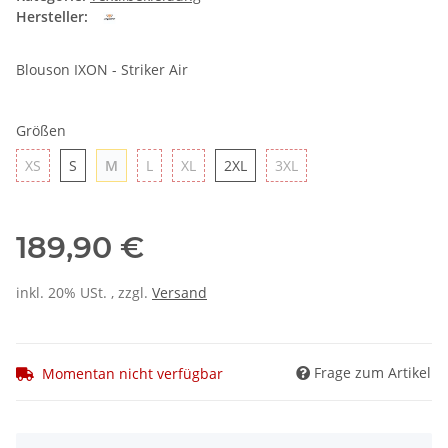
Hersteller:
Blouson IXON - Striker Air
Größen
XS
S
M
L
XL
2XL
3XL
XS
S
M
L
XL
2XL
3XL
189,90 €
inkl. 20% USt. , zzgl.
Versand
Frage zum Artikel
Momentan nicht verfügbar