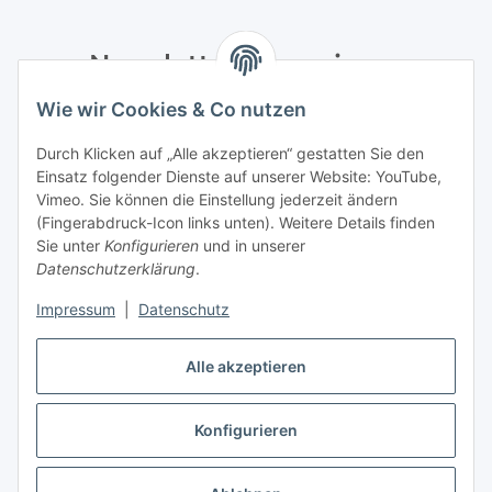
Newsletter Abonnieren
Wie wir Cookies & Co nutzen
Bitte senden Sie mir entsprechend Ihrer
Datenschutzerklärung
regelmäßig und jederzeit widerruflich
Durch Klicken auf „Alle akzeptieren“ gestatten Sie den
Informationen zu Ihrem Produktsortiment per E-Mail zu.
Einsatz folgender Dienste auf unserer Website: YouTube,
Vimeo. Sie können die Einstellung jederzeit ändern
Abonnieren
(Fingerabdruck-Icon links unten). Weitere Details finden
Newsletter Abonnieren
Sie unter
Konfigurieren
und in unserer
Datenschutzerklärung
.
Informationen
Impressum
|
Datenschutz
Gesetzliche Informationen
Alle akzeptieren
Konfigurieren
Vertrag widerrufen
* Alle Preise inkl. gesetzlicher USt., zzgl.
Versand