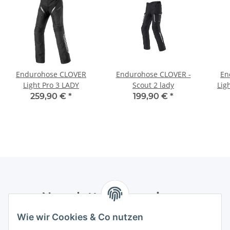
Endurohose CLOVER
Endurohose CLOVER -
En
Light Pro 3 LADY
Scout 2 lady
Lig
259,90 €
*
199,90 €
*
Newsletter Abonnieren
Wie wir Cookies & Co nutzen
Bitte senden Sie mir entsprechend Ihrer
Datenschutzerklärung
regelmäßig und jederzeit widerruflich