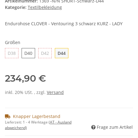
Artikelnummer:
1369 -N/N SHORT-Schwarz-D44
Kategorie:
Textilbekleidung
Endurohose CLOVER - Ventouring 3 schwarz KURZ - LADY
Größen
D38
D40
D42
D44
D38
D40
D42
D44
234,90 €
inkl. 20% USt. , zzgl.
Versand
Knapper Lagerbestand
Lieferzeit:
1 - 4 Werktage
(AT - Ausland
Frage zum Artikel
abweichend)