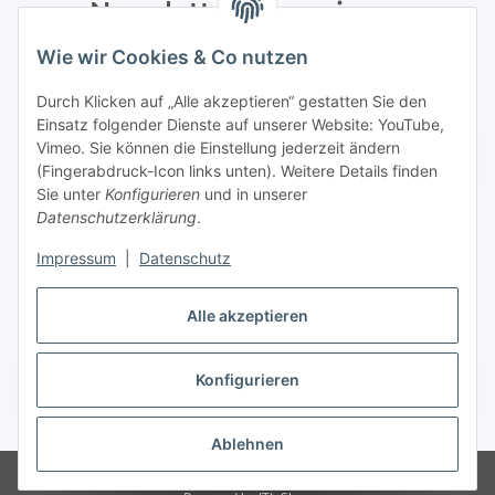
Newsletter Abonnieren
Wie wir Cookies & Co nutzen
Bitte senden Sie mir entsprechend Ihrer
Datenschutzerklärung
regelmäßig und jederzeit widerruflich
Durch Klicken auf „Alle akzeptieren“ gestatten Sie den
Informationen zu Ihrem Produktsortiment per E-Mail zu.
Einsatz folgender Dienste auf unserer Website: YouTube,
Vimeo. Sie können die Einstellung jederzeit ändern
Abonnieren
(Fingerabdruck-Icon links unten). Weitere Details finden
Newsletter Abonnieren
Sie unter
Konfigurieren
und in unserer
Datenschutzerklärung
.
Informationen
Impressum
|
Datenschutz
Gesetzliche Informationen
Alle akzeptieren
Konfigurieren
Vertrag widerrufen
* Alle Preise inkl. gesetzlicher USt., zzgl.
Versand
Ablehnen
Created by itex it-servcie GmbH