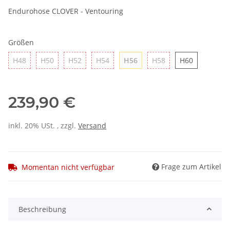
Endurohose CLOVER - Ventouring
Größen
H48
H50
H52
H54
H56
H58
H60
H48
H50
H52
H54
H56
H58
H60
239,90 €
inkl. 20% USt. , zzgl.
Versand
Frage zum Artikel
Momentan nicht verfügbar
Beschreibung