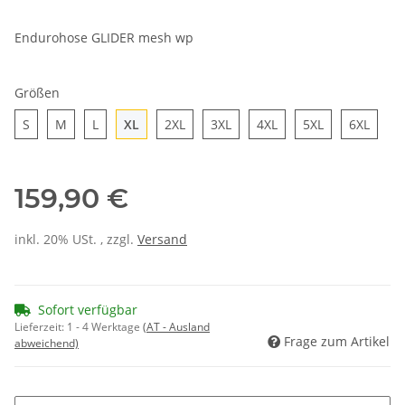
Endurohose GLIDER mesh wp
Größen
S
M
L
XL
2XL
3XL
4XL
5XL
6XL
S
M
L
XL
2XL
3XL
4XL
5XL
6XL
159,90 €
inkl. 20% USt. , zzgl.
Versand
Sofort verfügbar
Lieferzeit:
1 - 4 Werktage
(AT - Ausland
Frage zum Artikel
abweichend)