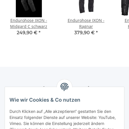
Endurohose IXON -
Endurohose IXON -
En
Midgard C schwarz
Ragnar
249,90 €
*
379,90 €
*
Newsletter Abonnieren
Wie wir Cookies & Co nutzen
Bitte senden Sie mir entsprechend Ihrer
Datenschutzerklärung
regelmäßig und jederzeit widerruflich
Durch Klicken auf „Alle akzeptieren“ gestatten Sie den
Informationen zu Ihrem Produktsortiment per E-Mail zu.
Einsatz folgender Dienste auf unserer Website: YouTube,
Vimeo. Sie können die Einstellung jederzeit ändern
Abonnieren