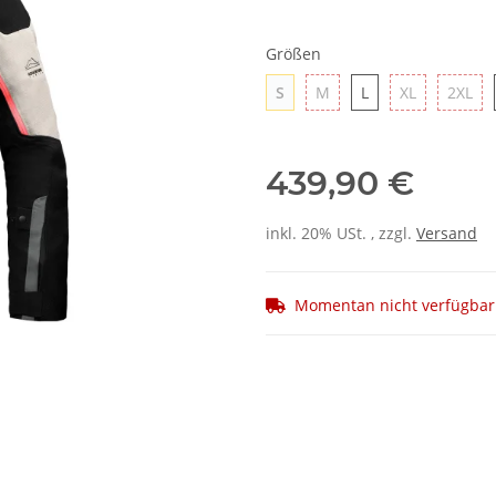
Größen
S
M
L
XL
2X
S
M
L
XL
2XL
439,90 €
inkl. 20% USt. , zzgl.
Versand
Momentan nicht verfügbar