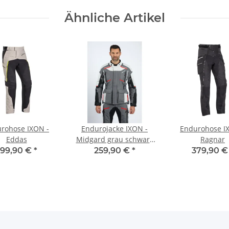
Ähnliche Artikel
rohose IXON -
Endurojacke IXON -
Endurohose I
Eddas
Midgard grau schwarz
Ragnar
rot
299,90 €
*
259,90 €
*
379,90 