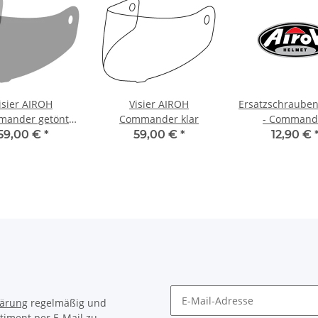
isier AIROH
Visier AIROH
Ersatzschraube
ander getönt
Commander klar
- Command
medium
59,00 €
*
59,00 €
*
12,90 €
lärung
regelmäßig und
timent per E-Mail zu.