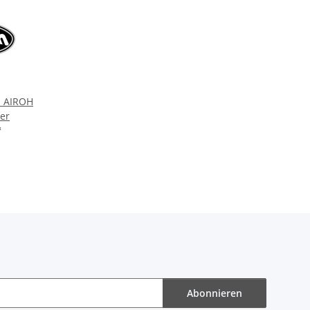
n AIROH
er
*
Abonnieren