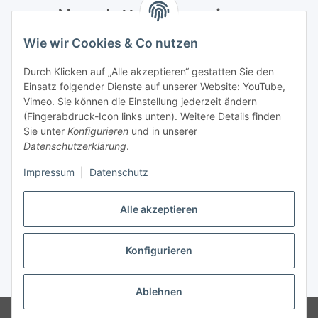
Newsletter Abonnieren
Wie wir Cookies & Co nutzen
Bitte senden Sie mir entsprechend Ihrer
Datenschutzerklärung
regelmäßig und jederzeit widerruflich
Durch Klicken auf „Alle akzeptieren“ gestatten Sie den
Informationen zu Ihrem Produktsortiment per E-Mail zu.
Einsatz folgender Dienste auf unserer Website: YouTube,
Vimeo. Sie können die Einstellung jederzeit ändern
Abonnieren
(Fingerabdruck-Icon links unten). Weitere Details finden
Newsletter Abonnieren
Sie unter
Konfigurieren
und in unserer
Datenschutzerklärung
.
Informationen
Impressum
|
Datenschutz
Gesetzliche Informationen
Alle akzeptieren
Konfigurieren
Vertrag widerrufen
* Alle Preise inkl. gesetzlicher USt., zzgl.
Versand
Ablehnen
Created by itex it-servcie GmbH