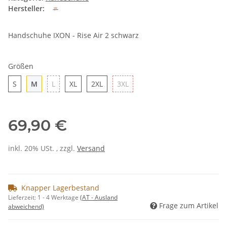
Hersteller:
Handschuhe IXON - Rise Air 2 schwarz
Größen
S
M
L
XL
2XL
3XL
S
M
L
XL
2XL
3XL
69,90 €
inkl. 20% USt. , zzgl.
Versand
Knapper Lagerbestand
Lieferzeit:
1 - 4 Werktage
(AT - Ausland
Frage zum Artikel
abweichend)