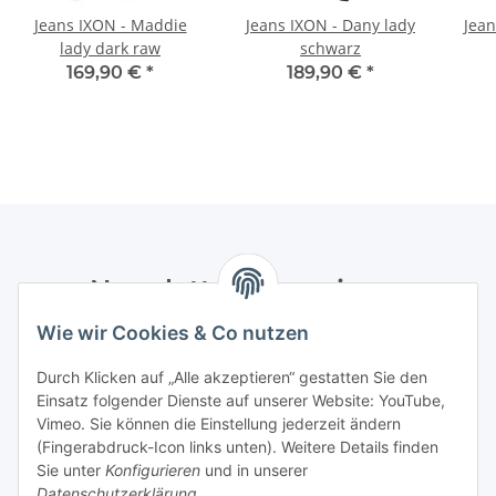
Jeans IXON - Maddie
Jeans IXON - Dany lady
Jean
lady dark raw
schwarz
169,90 €
*
189,90 €
*
Newsletter Abonnieren
Wie wir Cookies & Co nutzen
Bitte senden Sie mir entsprechend Ihrer
Datenschutzerklärung
regelmäßig und jederzeit widerruflich
Durch Klicken auf „Alle akzeptieren“ gestatten Sie den
Informationen zu Ihrem Produktsortiment per E-Mail zu.
Einsatz folgender Dienste auf unserer Website: YouTube,
Vimeo. Sie können die Einstellung jederzeit ändern
Abonnieren
(Fingerabdruck-Icon links unten). Weitere Details finden
Newsletter Abonnieren
Sie unter
Konfigurieren
und in unserer
Datenschutzerklärung
.