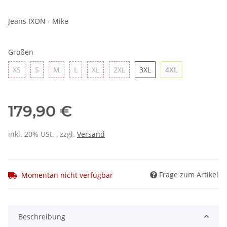
Jeans IXON - Mike
Größen
XS
S
M
L
XL
2XL
3XL
4XL
XS
S
M
L
XL
2XL
3XL
4XL
179,90 €
inkl. 20% USt. , zzgl.
Versand
Frage zum Artikel
Momentan nicht verfügbar
Beschreibung