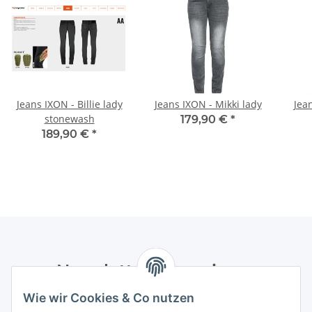
Jeans IXON - Billie lady
Jeans IXON - Mikki lady
Jean
stonewash
179,90 €
*
189,90 €
*
Newsletter Abonnieren
Wie wir Cookies & Co nutzen
Bitte senden Sie mir entsprechend Ihrer