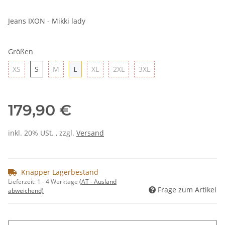
Jeans IXON - Mikki lady
Größen
XS
S
M
L
XL
2XL
3XL
XS
S
M
L
XL
2XL
3XL
179,90 €
inkl. 20% USt. , zzgl.
Versand
Knapper Lagerbestand
Lieferzeit:
1 - 4 Werktage
(AT - Ausland
Frage zum Artikel
abweichend)