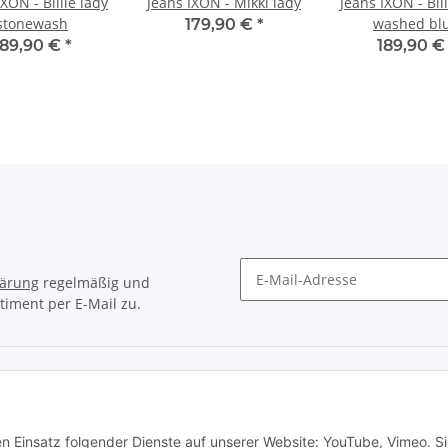
IXON - Billie lady
Jeans IXON - Mikki lady
Jeans IXON - Bill
stonewash
washed bl
179,90 €
*
189,90 €
*
189,90 
lärung
regelmäßig und
timent per E-Mail zu.
Newsletter Abonnieren
e Informationen
en Einsatz folgender Dienste auf unserer Website: YouTube, Vimeo. S