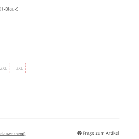
01-Blau-S
2XL
3XL
2XL
3XL
Frage zum Artikel
nd abweichend)