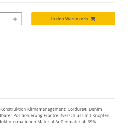
In den Warenkorb
enim Konstruktion Klimamanagement: Cordura® Denim
lbarer Positionierung Frontreißverschluss mit Knöpfen
oduktinformationen Material Außenmaterial: 69%