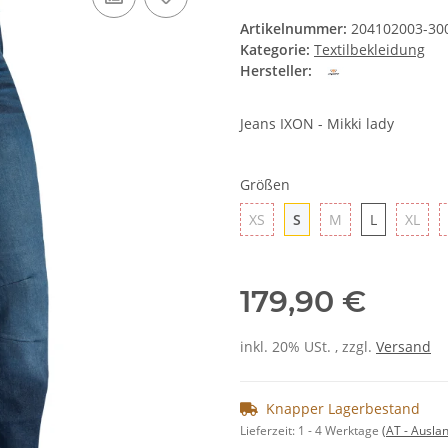
Artikelnummer:
204102003-30
Kategorie:
Textilbekleidung
Hersteller:
Jeans IXON - Mikki lady
Größen
XS
S
M
L
XL
XS
S
M
L
XL
179,90 €
inkl. 20% USt. , zzgl.
Versand
Knapper Lagerbestand
Lieferzeit:
1 - 4 Werktage
(AT - Ausla