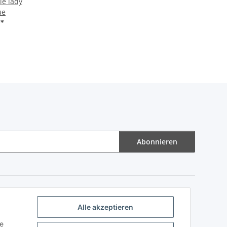
ie lady
ue
€
*
Abonnieren
Alle akzeptieren
ie