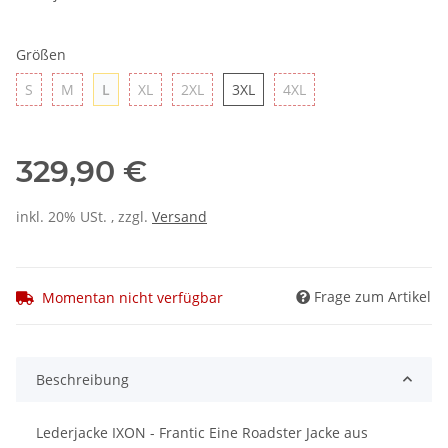
Größen
S
M
L
XL
2XL
3XL
4XL
S
M
L
XL
2XL
3XL
4XL
329,90 €
inkl. 20% USt. , zzgl.
Versand
Frage zum Artikel
Momentan nicht verfügbar
Beschreibung
Lederjacke IXON - Frantic Eine Roadster Jacke aus