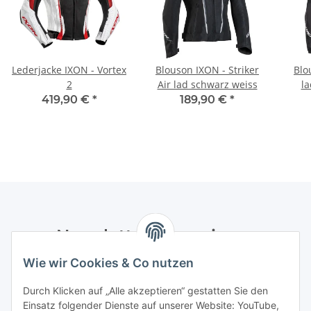
Lederjacke IXON - Vortex
Blouson IXON - Striker
Blo
2
Air lad schwarz weiss
la
419,90 €
*
189,90 €
*
Newsletter Abonnieren
Wie wir Cookies & Co nutzen
Bitte senden Sie mir entsprechend Ihrer
Datenschutzerklärung
regelmäßig und jederzeit widerruflich
Durch Klicken auf „Alle akzeptieren“ gestatten Sie den
Informationen zu Ihrem Produktsortiment per E-Mail zu.
Einsatz folgender Dienste auf unserer Website: YouTube,