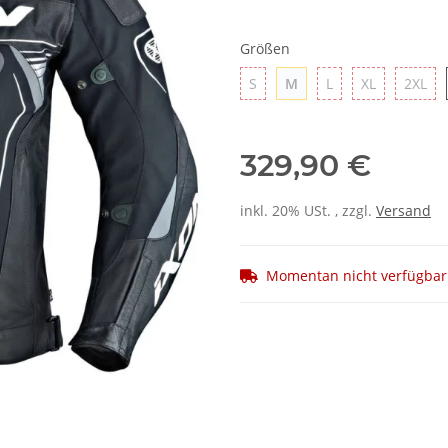
Größen
S
M
L
XL
2X
S
M
L
XL
2XL
329,90 €
inkl. 20% USt. , zzgl.
Versand
Momentan nicht verfügbar