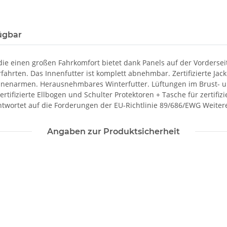
ügbar
 die einen großen Fahrkomfort bietet dank Panels auf der Vorderseit
rfahrten. Das Innenfutter ist komplett abnehmbar. Zertifizierte Ja
nnenarmen. Herausnehmbares Winterfutter. Lüftungen im Brust- u
tifizierte Ellbogen und Schulter Protektoren + Tasche für zertifizi
. Antwortet auf die Forderungen der EU-Richtlinie 89/686/EWG Weit
Angaben zur Produktsicherheit