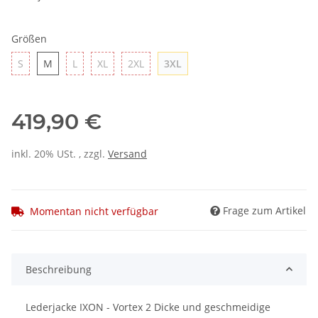
Größen
S
M
L
XL
2XL
3XL
S
M
L
XL
2XL
3XL
419,90 €
inkl. 20% USt. , zzgl.
Versand
Frage zum Artikel
Momentan nicht verfügbar
Beschreibung
Lederjacke IXON - Vortex 2 Dicke und geschmeidige