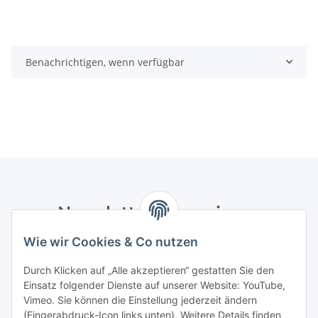
Benachrichtigen, wenn verfügbar
Newsletter Abonnieren
Wie wir Cookies & Co nutzen
Bitte senden Sie mir entsprechend Ihrer
Datenschutzerklärung
regelmäßig und jederzeit widerruflich
Durch Klicken auf „Alle akzeptieren“ gestatten Sie den
Informationen zu Ihrem Produktsortiment per E-Mail zu.
Einsatz folgender Dienste auf unserer Website: YouTube,
Vimeo. Sie können die Einstellung jederzeit ändern
Abonnieren
(Fingerabdruck-Icon links unten). Weitere Details finden