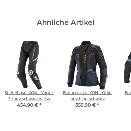
Ähnliche Artikel
Stiefelhose IXON - Vortex
Endurojacke IXON - Odin
En
3 Lady schwarz weiss
lady blau schwarz
gold
fluorot
454,90 €
*
359,90 €
*