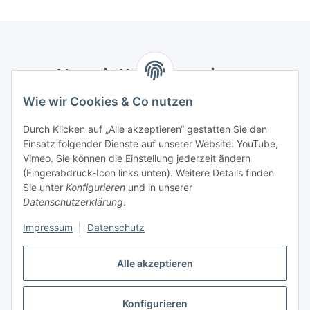
Newsletter Abonnieren
Wie wir Cookies & Co nutzen
Bitte senden Sie mir entsprechend Ihrer
Datenschutzerklärung
regelmäßig und jederzeit widerruflich
Durch Klicken auf „Alle akzeptieren“ gestatten Sie den
Informationen zu Ihrem Produktsortiment per E-Mail zu.
Einsatz folgender Dienste auf unserer Website: YouTube,
Vimeo. Sie können die Einstellung jederzeit ändern
Abonnieren
(Fingerabdruck-Icon links unten). Weitere Details finden
Newsletter Abonnieren
Sie unter
Konfigurieren
und in unserer
Datenschutzerklärung
.
Informationen
Impressum
|
Datenschutz
Gesetzliche Informationen
Alle akzeptieren
Konfigurieren
Vertrag widerrufen