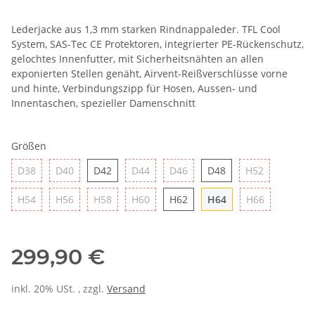
Lederjacke aus 1,3 mm starken Rindnappaleder. TFL Cool
System, SAS-Tec CE Protektoren, integrierter PE-Rückenschutz,
gelochtes Innenfutter, mit Sicherheitsnähten an allen
exponierten Stellen genäht, Airvent-Reißverschlüsse vorne
und hinte, Verbindungszipp für Hosen, Aussen- und
Innentaschen, spezieller Damenschnitt
Größen
D38
D40
D42
D44
D46
D48
H52
D38
D40
D42
D44
D46
D48
H52
H54
H56
H58
H60
H62
H64
H66
H54
H56
H58
H60
H62
H64
H66
299,90 €
inkl. 20% USt. , zzgl.
Versand