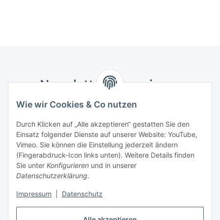
Newsletter Abonnieren
Wie wir Cookies & Co nutzen
Bitte senden Sie mir entsprechend Ihrer
Datenschutzerklärung
regelmäßig und jederzeit widerruflich
Durch Klicken auf „Alle akzeptieren“ gestatten Sie den
Informationen zu Ihrem Produktsortiment per E-Mail zu.
Einsatz folgender Dienste auf unserer Website: YouTube,
Vimeo. Sie können die Einstellung jederzeit ändern
Abonnieren
(Fingerabdruck-Icon links unten). Weitere Details finden
Newsletter Abonnieren
Sie unter
Konfigurieren
und in unserer
Datenschutzerklärung
.
Informationen
Impressum
|
Datenschutz
Gesetzliche Informationen
Alle akzeptieren