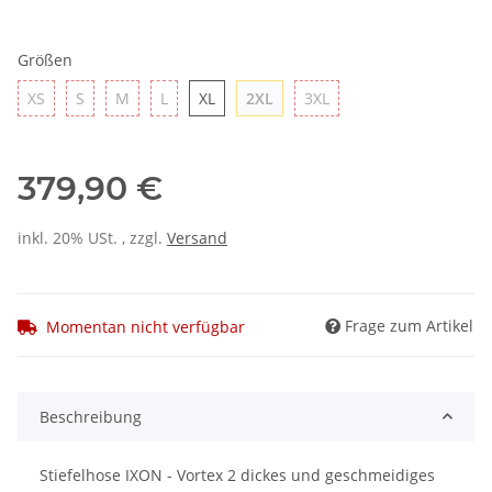
Größen
XS
S
M
L
XL
2XL
3XL
XS
S
M
L
XL
2XL
3XL
379,90 €
inkl. 20% USt. , zzgl.
Versand
Frage zum Artikel
Momentan nicht verfügbar
Beschreibung
Stiefelhose IXON - Vortex 2 dickes und geschmeidiges