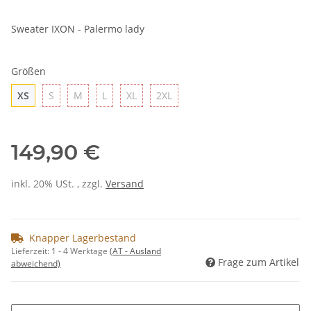
Sweater IXON - Palermo lady
Größen
XS
S
M
L
XL
2XL
XS
S
M
L
XL
2XL
149,90 €
inkl. 20% USt. , zzgl.
Versand
Knapper Lagerbestand
Lieferzeit:
1 - 4 Werktage
(AT - Ausland
Frage zum Artikel
abweichend)