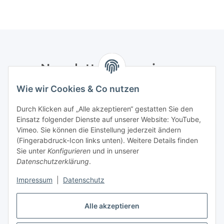
Newsletter Abonnieren
Wie wir Cookies & Co nutzen
Bitte senden Sie mir entsprechend Ihrer
Datenschutzerklärung
regelmäßig und jederzeit widerruflich
Durch Klicken auf „Alle akzeptieren“ gestatten Sie den
Informationen zu Ihrem Produktsortiment per E-Mail zu.
Einsatz folgender Dienste auf unserer Website: YouTube,
Vimeo. Sie können die Einstellung jederzeit ändern
Abonnieren
(Fingerabdruck-Icon links unten). Weitere Details finden
Newsletter Abonnieren
Sie unter
Konfigurieren
und in unserer
Datenschutzerklärung
.
Informationen
Impressum
|
Datenschutz
Gesetzliche Informationen
Alle akzeptieren