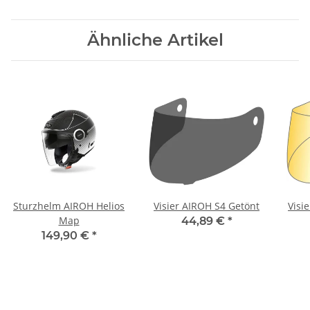
Ähnliche Artikel
Sturzhelm AIROH Helios
Visier AIROH S4 Getönt
Visi
Map
44,89 €
*
149,90 €
*