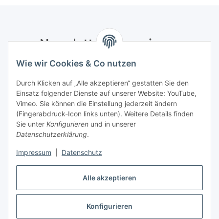
Newsletter Abonnieren
Wie wir Cookies & Co nutzen
Bitte senden Sie mir entsprechend Ihrer
Datenschutzerklärung
regelmäßig und jederzeit widerruflich
Durch Klicken auf „Alle akzeptieren“ gestatten Sie den
Informationen zu Ihrem Produktsortiment per E-Mail zu.
Einsatz folgender Dienste auf unserer Website: YouTube,
Vimeo. Sie können die Einstellung jederzeit ändern
Abonnieren
(Fingerabdruck-Icon links unten). Weitere Details finden
Newsletter Abonnieren
Sie unter
Konfigurieren
und in unserer
Datenschutzerklärung
.
Informationen
Impressum
|
Datenschutz
Gesetzliche Informationen
Alle akzeptieren
Konfigurieren
Vertrag widerrufen