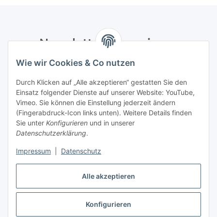
Newsletter Abonnieren
Wie wir Cookies & Co nutzen
Bitte senden Sie mir entsprechend Ihrer
Datenschutzerklärung
regelmäßig und jederzeit widerruflich
Durch Klicken auf „Alle akzeptieren“ gestatten Sie den
Informationen zu Ihrem Produktsortiment per E-Mail zu.
Einsatz folgender Dienste auf unserer Website: YouTube,
Vimeo. Sie können die Einstellung jederzeit ändern
Abonnieren
(Fingerabdruck-Icon links unten). Weitere Details finden
Newsletter Abonnieren
Sie unter
Konfigurieren
und in unserer
Datenschutzerklärung
.
Informationen
Impressum
|
Datenschutz
Gesetzliche Informationen
Alle akzeptieren
Konfigurieren
Vertrag widerrufen