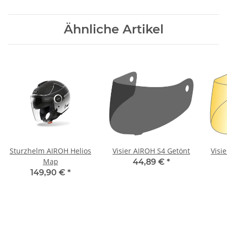
Ähnliche Artikel
Sturzhelm AIROH Helios
Visier AIROH S4 Getönt
Visi
Map
44,89 €
*
149,90 €
*