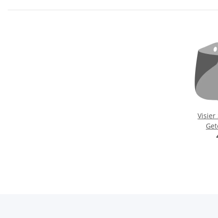
Visie
Get