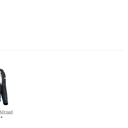
Allroad
€
*