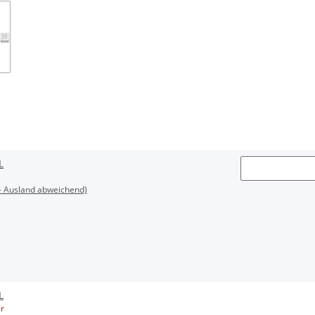
L
- Ausland abweichend)
L
r