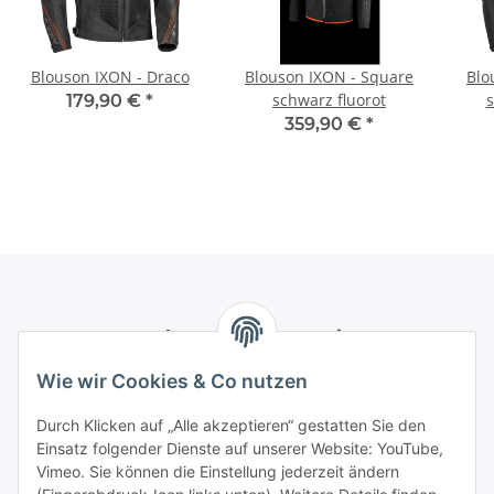
Blouson IXON - Draco
Blouson IXON - Square
Blo
schwarz fluorot
s
179,90 €
*
359,90 €
*
Newsletter Abonnieren
Wie wir Cookies & Co nutzen
Bitte senden Sie mir entsprechend Ihrer
Datenschutzerklärung
regelmäßig und jederzeit widerruflich
Durch Klicken auf „Alle akzeptieren“ gestatten Sie den
Informationen zu Ihrem Produktsortiment per E-Mail zu.
Einsatz folgender Dienste auf unserer Website: YouTube,
Vimeo. Sie können die Einstellung jederzeit ändern
Abonnieren