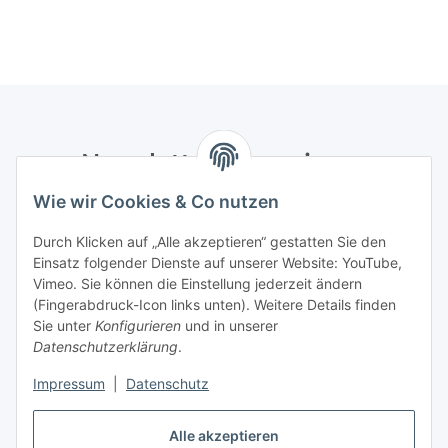
Newsletter Abonnieren
Wie wir Cookies & Co nutzen
Bitte senden Sie mir entsprechend Ihrer
Datenschutzerklärung
regelmäßig und jederzeit widerruflich
Durch Klicken auf „Alle akzeptieren“ gestatten Sie den
Informationen zu Ihrem Produktsortiment per E-Mail zu.
Einsatz folgender Dienste auf unserer Website: YouTube,
Vimeo. Sie können die Einstellung jederzeit ändern
Abonnieren
(Fingerabdruck-Icon links unten). Weitere Details finden
Newsletter Abonnieren
Sie unter
Konfigurieren
und in unserer
Datenschutzerklärung
.
Informationen
Impressum
|
Datenschutz
Gesetzliche Informationen
Alle akzeptieren