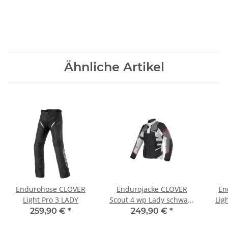
Ähnliche Artikel
Endurohose CLOVER
Endurojacke CLOVER
En
Light Pro 3 LADY
Scout 4 wp Lady schwarz
Lig
grau
259,90 €
*
249,90 €
*