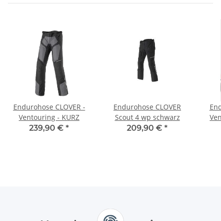
Endurohose CLOVER -
Endurohose CLOVER
End
Ventouring - KURZ
Scout 4 wp schwarz
Ven
239,90 €
*
209,90 €
*