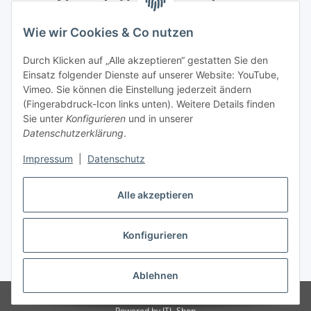
Newsletter Abonnieren
Wie wir Cookies & Co nutzen
Bitte senden Sie mir entsprechend Ihrer
Datenschutzerklärung
regelmäßig und jederzeit widerruflich
Durch Klicken auf „Alle akzeptieren“ gestatten Sie den
Informationen zu Ihrem Produktsortiment per E-Mail zu.
Einsatz folgender Dienste auf unserer Website: YouTube,
Vimeo. Sie können die Einstellung jederzeit ändern
Abonnieren
(Fingerabdruck-Icon links unten). Weitere Details finden
Newsletter Abonnieren
Sie unter
Konfigurieren
und in unserer
Datenschutzerklärung
.
Informationen
Impressum
|
Datenschutz
Gesetzliche Informationen
Alle akzeptieren
Konfigurieren
Vertrag widerrufen
* Alle Preise inkl. gesetzlicher USt., zzgl.
Versand
Ablehnen
Created by itex it-servcie GmbH
Powered by
JTL-Shop