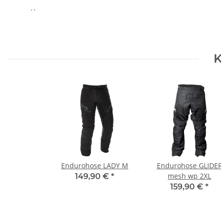
, ,
K
Endurohose LADY M
Endurohose GLIDE
mesh wp 2XL
149,90 €
*
159,90 €
*