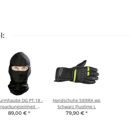
l:
turmhaube DG PT-18 -
Handschuhe SIERRA wp
rpackungseinheit mit
Schwarz Fluolime L
10 Stück 1
89,00 €
*
79,90 €
*