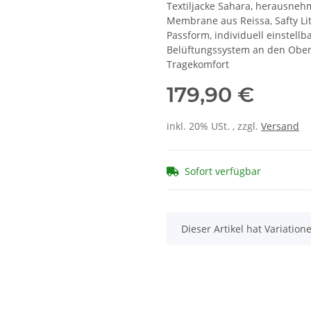
Textiljacke Sahara, herausneh
Membrane aus Reissa, Safty Lit
Passform, individuell einstellb
Belüftungssystem an den Obe
Tragekomfort
179,90 €
inkl. 20% USt. , zzgl.
Versand
Sofort verfügbar
x
Dieser Artikel hat Variatio