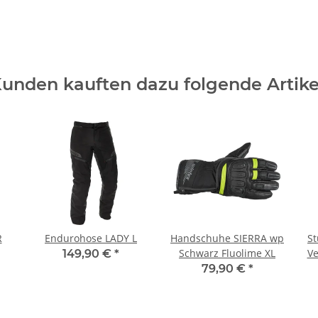
unden kauften dazu folgende Artike
R
Endurohose LADY L
Handschuhe SIERRA wp
S
Schwarz Fluolime XL
Ve
149,90 €
*
79,90 €
*