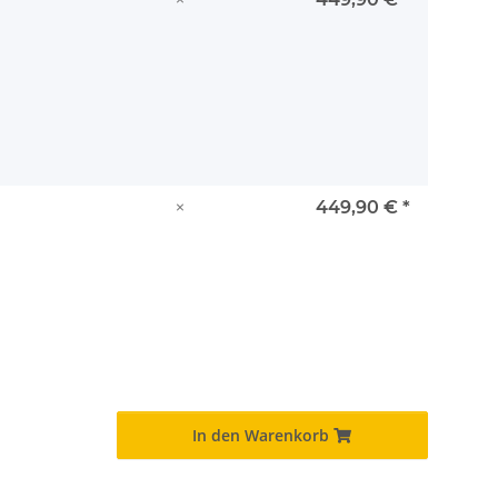
×
449,90 €
*
In den Warenkorb