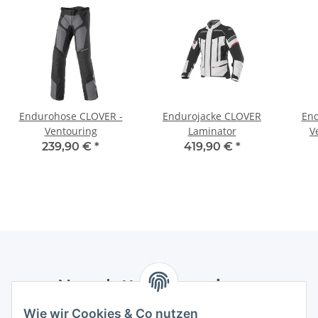
Endurohose CLOVER -
Endurojacke CLOVER
End
Ventouring
Laminator
V
239,90 €
*
419,90 €
*
Newsletter Abonnieren
Wie wir Cookies & Co nutzen
Bitte senden Sie mir entsprechend Ihrer