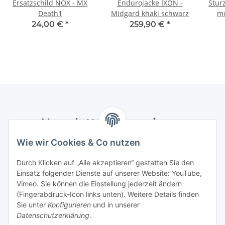
Ersatzschild NOX - MX
Endurojacke IXON -
Stur
Death1
Midgard khaki schwarz
mo
24,00 €
*
259,90 €
*
Newsletter Abonnieren
Wie wir Cookies & Co nutzen
Bitte senden Sie mir entsprechend Ihrer
Datenschutzerklärung
regelmäßig und jederzeit widerruflich
Durch Klicken auf „Alle akzeptieren“ gestatten Sie den
Informationen zu Ihrem Produktsortiment per E-Mail zu.
Einsatz folgender Dienste auf unserer Website: YouTube,
Vimeo. Sie können die Einstellung jederzeit ändern
Abonnieren
(Fingerabdruck-Icon links unten). Weitere Details finden
Newsletter Abonnieren
Sie unter
Konfigurieren
und in unserer
Datenschutzerklärung
.