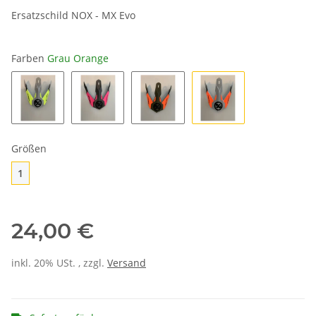
Ersatzschild NOX - MX Evo
Farben
Grau Orange
Grau Gelb
Grau Pink
Khaki Orange
Grau Orange
Größen
1
1
24,00 €
inkl. 20% USt. , zzgl.
Versand