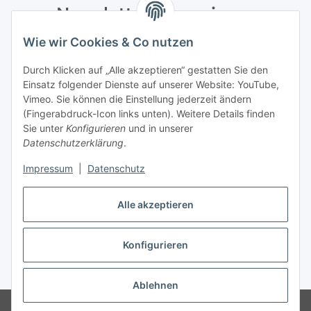
Newsletter Abonnieren
Wie wir Cookies & Co nutzen
Bitte senden Sie mir entsprechend Ihrer
Datenschutzerklärung
regelmäßig und jederzeit widerruflich
Durch Klicken auf „Alle akzeptieren“ gestatten Sie den
Informationen zu Ihrem Produktsortiment per E-Mail zu.
Einsatz folgender Dienste auf unserer Website: YouTube,
Vimeo. Sie können die Einstellung jederzeit ändern
Abonnieren
(Fingerabdruck-Icon links unten). Weitere Details finden
Newsletter Abonnieren
Sie unter
Konfigurieren
und in unserer
Datenschutzerklärung
.
Informationen
Impressum
|
Datenschutz
Gesetzliche Informationen
Alle akzeptieren
Konfigurieren
Vertrag widerrufen
* Alle Preise inkl. gesetzlicher USt., zzgl.
Versand
Ablehnen
Created by itex it-servcie GmbH