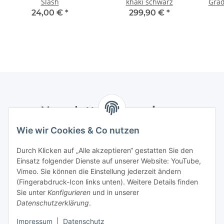
Slash
khaki schwarz
Grad
24,00 €
*
299,90 €
*
Newsletter Abonnieren
Wie wir Cookies & Co nutzen
Bitte senden Sie mir entsprechend Ihrer
Datenschutzerklärung
regelmäßig und jederzeit widerruflich
Durch Klicken auf „Alle akzeptieren“ gestatten Sie den
Informationen zu Ihrem Produktsortiment per E-Mail zu.
Einsatz folgender Dienste auf unserer Website: YouTube,
Vimeo. Sie können die Einstellung jederzeit ändern
Abonnieren
(Fingerabdruck-Icon links unten). Weitere Details finden
Newsletter Abonnieren
Sie unter
Konfigurieren
und in unserer
Datenschutzerklärung
.
Informationen
Impressum
|
Datenschutz