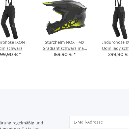
rohose IXON -
Sturzhelm NOX - MX
Endurohose I
din schwarz
Gradiant schwarz matt
Odin lady sc
gelb
299,90 €
*
159,90 €
*
299,90 
lärung
regelmäßig und
timent per E-Mail zu.