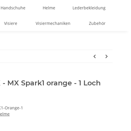
Handschuhe
Helme
Lederbekleidung
Visiere
Visiermechaniken
Zubehör
 - MX Spark1 orange - 1 Loch
K1-Orange-1
Helme