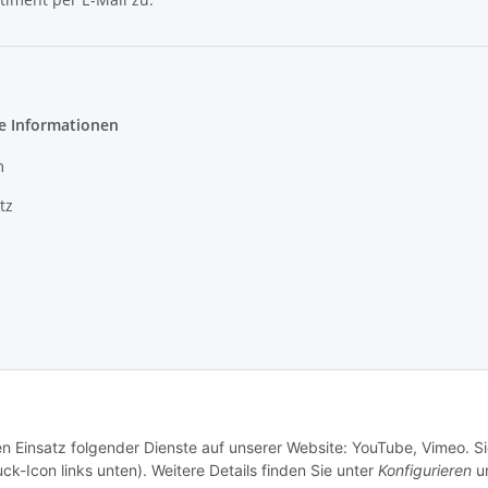
Newsletter Abonnieren
e Informationen
m
tz
Created by itex it-servcie GmbH
en Einsatz folgender Dienste auf unserer Website: YouTube, Vimeo. S
ck-Icon links unten). Weitere Details finden Sie unter
Konfigurieren
un