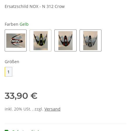
Ersatzschild NOX - N 312 Crow
Farben
Gelb
Weiß
Gelb
Fluorot
Grau
Größen
1
1
33,90 €
inkl. 20% USt. , zzgl.
Versand