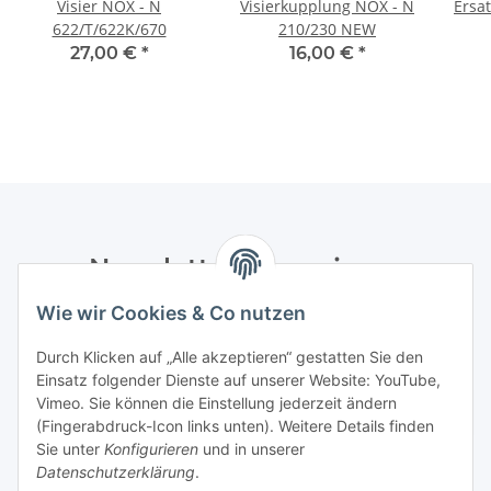
Visier NOX - N
Visierkupplung NOX - N
Ersa
622/T/622K/670
210/230 NEW
27,00 €
*
16,00 €
*
Newsletter Abonnieren
Wie wir Cookies & Co nutzen
Bitte senden Sie mir entsprechend Ihrer
Datenschutzerklärung
regelmäßig und jederzeit widerruflich
Durch Klicken auf „Alle akzeptieren“ gestatten Sie den
Informationen zu Ihrem Produktsortiment per E-Mail zu.
Einsatz folgender Dienste auf unserer Website: YouTube,
Vimeo. Sie können die Einstellung jederzeit ändern
Abonnieren
(Fingerabdruck-Icon links unten). Weitere Details finden
Newsletter Abonnieren
Sie unter
Konfigurieren
und in unserer
Datenschutzerklärung
.