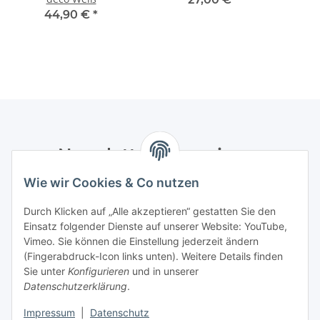
44,90 €
*
Newsletter Abonnieren
Wie wir Cookies & Co nutzen
Bitte senden Sie mir entsprechend Ihrer
Datenschutzerklärung
regelmäßig und jederzeit widerruflich
Durch Klicken auf „Alle akzeptieren“ gestatten Sie den
Informationen zu Ihrem Produktsortiment per E-Mail zu.
Einsatz folgender Dienste auf unserer Website: YouTube,
Vimeo. Sie können die Einstellung jederzeit ändern
Abonnieren
(Fingerabdruck-Icon links unten). Weitere Details finden
Newsletter Abonnieren
Sie unter
Konfigurieren
und in unserer
Datenschutzerklärung
.
Informationen
Impressum
|
Datenschutz