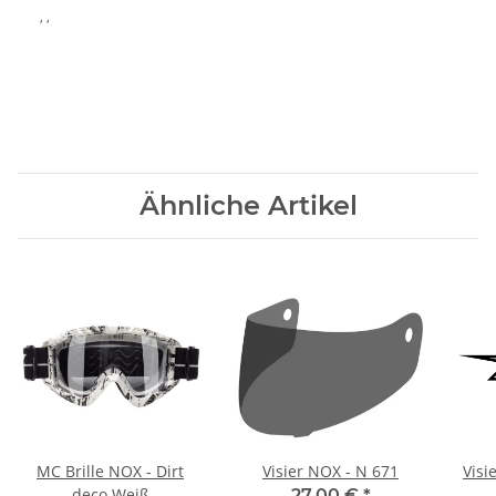
, ,
Ähnliche Artikel
MC Brille NOX - Dirt
Visier NOX - N 671
Visi
deco Weiß
27,00 €
*