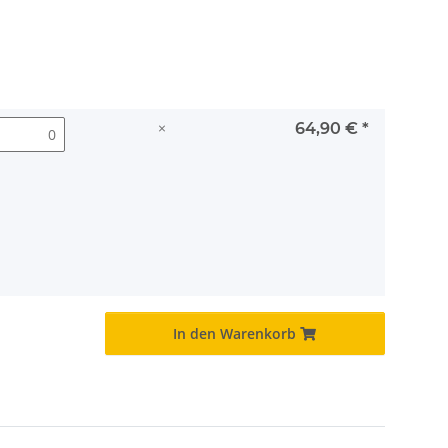
×
64,90 €
*
In den Warenkorb