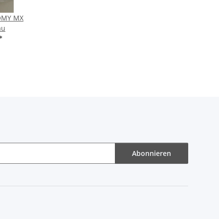
UOMY MX
au
*
Abonnieren