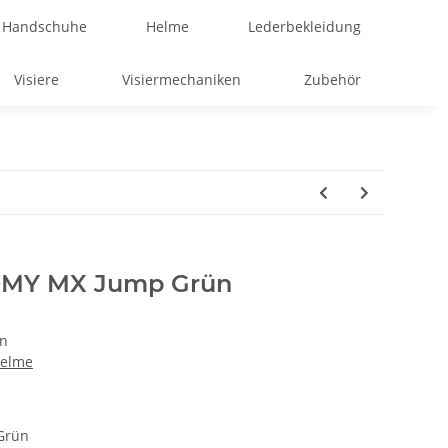
Handschuhe
Helme
Lederbekleidung
Visiere
Visiermechaniken
Zubehör
UOMY MX Jump Grün
n
Helme
Grün