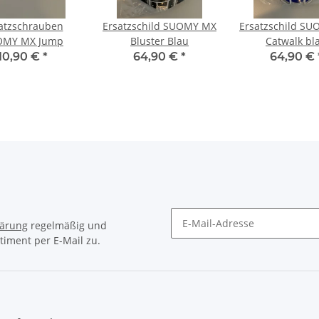
atzschrauben
Ersatzschild SUOMY MX
Ersatzschild S
OMY MX Jump
Bluster Blau
Catwalk bl
10,90 €
*
64,90 €
*
64,90 €
lärung
regelmäßig und
timent per E-Mail zu.
Newsletter Abonnieren