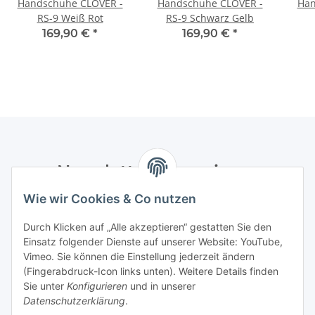
Handschuhe CLOVER -
Handschuhe CLOVER -
Han
RS-9 Weiß Rot
RS-9 Schwarz Gelb
169,90 €
*
169,90 €
*
Newsletter Abonnieren
Wie wir Cookies & Co nutzen
Bitte senden Sie mir entsprechend Ihrer
Datenschutzerklärung
regelmäßig und jederzeit widerruflich
Durch Klicken auf „Alle akzeptieren“ gestatten Sie den
Informationen zu Ihrem Produktsortiment per E-Mail zu.
Einsatz folgender Dienste auf unserer Website: YouTube,
Vimeo. Sie können die Einstellung jederzeit ändern
Abonnieren
(Fingerabdruck-Icon links unten). Weitere Details finden
Newsletter Abonnieren
Sie unter
Konfigurieren
und in unserer
Datenschutzerklärung
.
Informationen