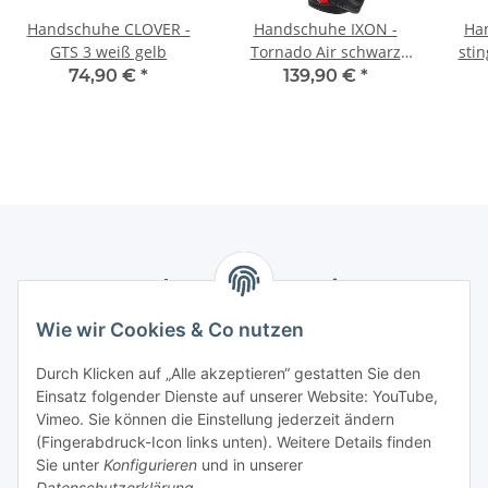
Handschuhe CLOVER -
Handschuhe IXON -
Ha
GTS 3 weiß gelb
Tornado Air schwarz
sti
weiß rot
74,90 €
*
139,90 €
*
Newsletter Abonnieren
Wie wir Cookies & Co nutzen
Bitte senden Sie mir entsprechend Ihrer
Datenschutzerklärung
regelmäßig und jederzeit widerruflich
Durch Klicken auf „Alle akzeptieren“ gestatten Sie den
Informationen zu Ihrem Produktsortiment per E-Mail zu.
Einsatz folgender Dienste auf unserer Website: YouTube,
Vimeo. Sie können die Einstellung jederzeit ändern
Abonnieren
(Fingerabdruck-Icon links unten). Weitere Details finden
Newsletter Abonnieren
Sie unter
Konfigurieren
und in unserer
Datenschutzerklärung
.