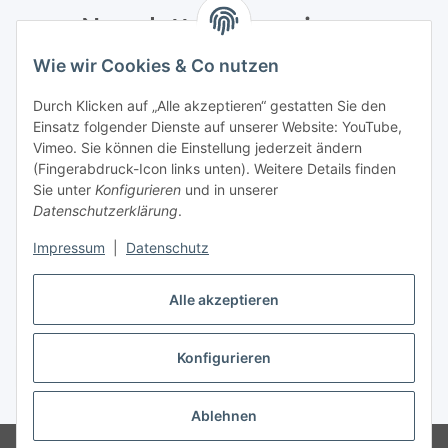
Newsletter Abonnieren
Wie wir Cookies & Co nutzen
Bitte senden Sie mir entsprechend Ihrer
Datenschutzerklärung
regelmäßig und jederzeit widerruflich
Durch Klicken auf „Alle akzeptieren“ gestatten Sie den
Informationen zu Ihrem Produktsortiment per E-Mail zu.
Einsatz folgender Dienste auf unserer Website: YouTube,
Vimeo. Sie können die Einstellung jederzeit ändern
Abonnieren
(Fingerabdruck-Icon links unten). Weitere Details finden
Newsletter Abonnieren
Sie unter
Konfigurieren
und in unserer
Datenschutzerklärung
.
Informationen
Impressum
|
Datenschutz
Gesetzliche Informationen
Alle akzeptieren
Konfigurieren
Vertrag widerrufen
* Alle Preise inkl. gesetzlicher USt., zzgl.
Versand
Ablehnen