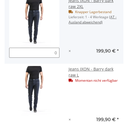
Jeans IXON - Barry dark
raw 2XL
Knapper Lagerbestand
Lieferzeit:
1 - 4 Werktage
(AT -
Ausland abweichend)
×
199,90 €
*
Jeans IXON - Barry dark
raw L
Momentan nicht verfügbar
×
199,90 €
*