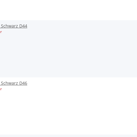
L Schwarz D44
r
L Schwarz D46
r