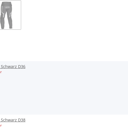
L Schwarz D36
r
L Schwarz D38
r