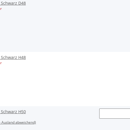
L Schwarz D48
r
L Schwarz H48
r
L Schwarz H50
- Ausland abweichend)