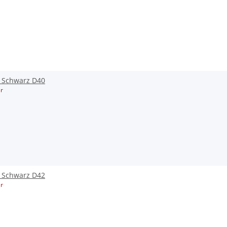
L Schwarz D40
r
L Schwarz D42
r