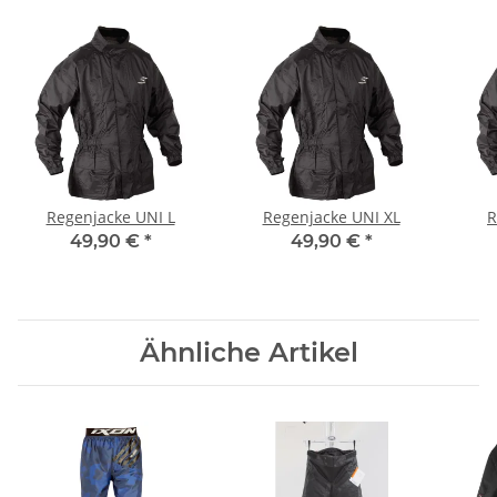
Regenjacke UNI L
Regenjacke UNI XL
R
49,90 €
*
49,90 €
*
Ähnliche Artikel