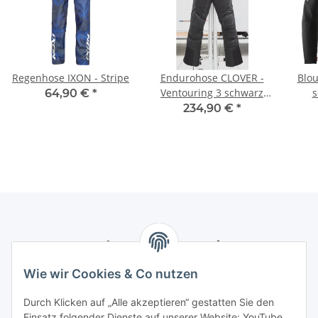
Regenhose IXON - Stripe
Endurohose CLOVER -
Blo
Ventouring 3 schwarz
s
64,90 €
*
KURZ - LADY
234,90 €
*
Newsletter Abonnieren
Wie wir Cookies & Co nutzen
Bitte senden Sie mir entsprechend Ihrer
Datenschutzerklärung
regelmäßig und jederzeit widerruflich
Durch Klicken auf „Alle akzeptieren“ gestatten Sie den
Informationen zu Ihrem Produktsortiment per E-Mail zu.
Einsatz folgender Dienste auf unserer Website: YouTube,