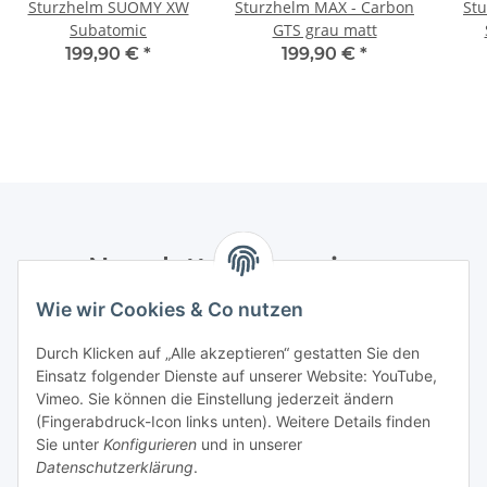
Sturzhelm SUOMY XW
Sturzhelm MAX - Carbon
Stu
Subatomic
GTS grau matt
199,90 €
*
199,90 €
*
Newsletter Abonnieren
Wie wir Cookies & Co nutzen
Bitte senden Sie mir entsprechend Ihrer
Datenschutzerklärung
regelmäßig und jederzeit widerruflich
Durch Klicken auf „Alle akzeptieren“ gestatten Sie den
Informationen zu Ihrem Produktsortiment per E-Mail zu.
Einsatz folgender Dienste auf unserer Website: YouTube,
Vimeo. Sie können die Einstellung jederzeit ändern
Abonnieren
(Fingerabdruck-Icon links unten). Weitere Details finden
Newsletter Abonnieren
Sie unter
Konfigurieren
und in unserer
Datenschutzerklärung
.