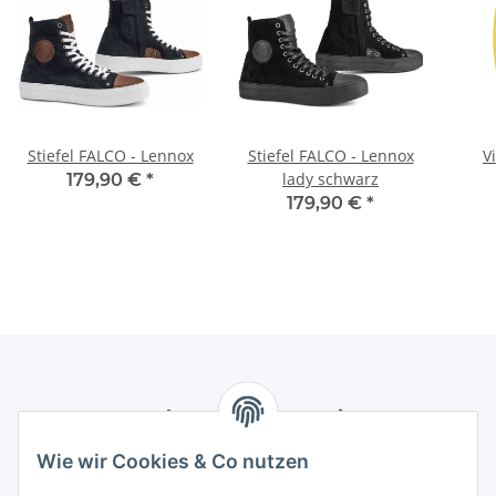
Stiefel FALCO - Lennox
Stiefel FALCO - Lennox
V
lady schwarz
179,90 €
*
179,90 €
*
Newsletter Abonnieren
Wie wir Cookies & Co nutzen
Bitte senden Sie mir entsprechend Ihrer
Datenschutzerklärung
regelmäßig und jederzeit widerruflich