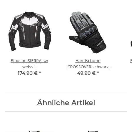
Blouson SIERRA sw
Handschuhe
weiss L
CROSSOVER schwarz
grau XL
174,90 €
*
49,90 €
*
Ähnliche Artikel