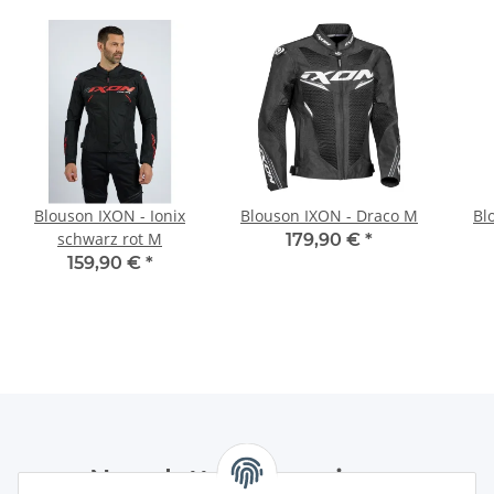
Blouson IXON - Ionix
Blouson IXON - Draco M
Bl
schwarz rot M
179,90 €
*
159,90 €
*
Newsletter Abonnieren