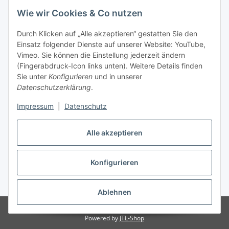
Wie wir Cookies & Co nutzen
Bitte senden Sie mir entsprechend Ihrer
Datenschutzerklärung
regelmäßig und jederzeit widerruflich
Durch Klicken auf „Alle akzeptieren“ gestatten Sie den
Informationen zu Ihrem Produktsortiment per E-Mail zu.
Einsatz folgender Dienste auf unserer Website: YouTube,
Vimeo. Sie können die Einstellung jederzeit ändern
Abonnieren
(Fingerabdruck-Icon links unten). Weitere Details finden
Newsletter Abonnieren
Sie unter
Konfigurieren
und in unserer
Datenschutzerklärung
.
Informationen
Impressum
|
Datenschutz
Gesetzliche Informationen
Alle akzeptieren
Konfigurieren
Vertrag widerrufen
* Alle Preise inkl. gesetzlicher USt., zzgl.
Versand
Ablehnen
Created by itex it-servcie GmbH
Powered by
JTL-Shop