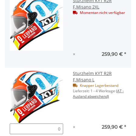
Sturzhelm KYT R2R
F.Misano 2XL
Momentan nicht verfügbar
×
259,90 €
*
Sturzhelm KYT R2R
F.Misano L
Knapper Lagerbestand
Lieferzeit:
1 - 4 Werktage
(AT -
Ausland abweichend)
×
259,90 €
*