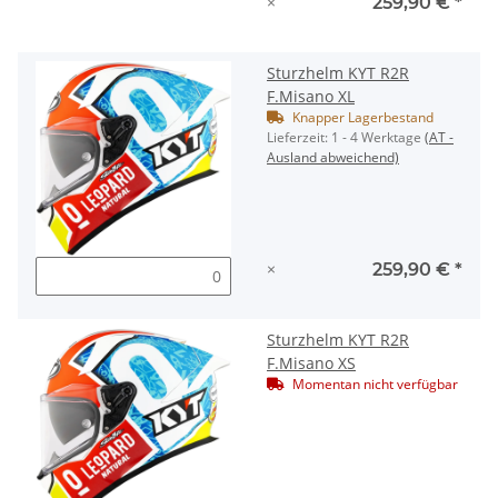
×
259,90 €
*
Sturzhelm KYT R2R
F.Misano XL
Knapper Lagerbestand
Lieferzeit:
1 - 4 Werktage
(AT -
Ausland abweichend)
×
259,90 €
*
Sturzhelm KYT R2R
F.Misano XS
Momentan nicht verfügbar