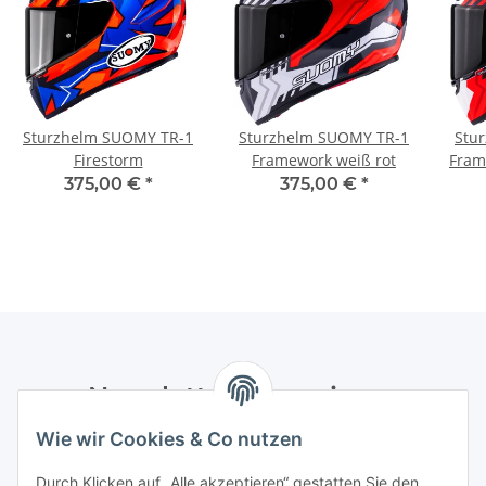
Sturzhelm SUOMY TR-1
Sturzhelm SUOMY TR-1
Stu
Firestorm
Framework weiß rot
Fram
375,00 €
*
375,00 €
*
Newsletter Abonnieren
Wie wir Cookies & Co nutzen
Bitte senden Sie mir entsprechend Ihrer
Datenschutzerklärung
regelmäßig und jederzeit widerruflich
Durch Klicken auf „Alle akzeptieren“ gestatten Sie den