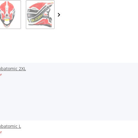
batomic 2XL
r
batomic L
r