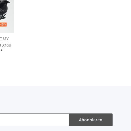
UOMY
n grau
€
*
Abonnieren