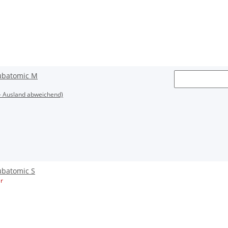
ubatomic M
- Ausland abweichend)
batomic S
r