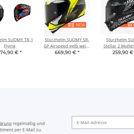
helm SUOMY TR-1
Sturzhelm SUOMY SR-
Sturzhelm S
Flying
GP Airspeed gelb weiss
Stellar 2 Molte
schwarz
374,90 €
*
669,90 €
*
259,90 
lärung
regelmäßig und
timent per E-Mail zu.
Newsletter Abonnieren